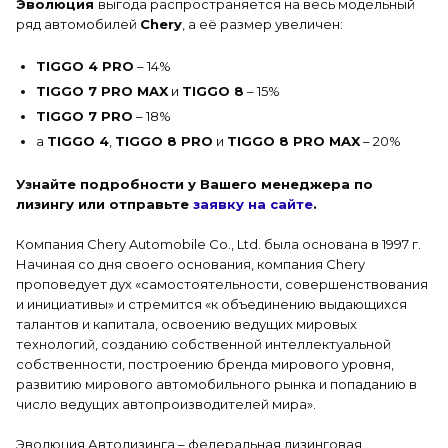
Эволюция
выгода распространяется на весь модельный
ряд автомобилей
Chery
, а её размер увеличен:
TIGGO 4 PRO
– 14%
TIGGO 7 PRO MAX
и
TIGGO 8
– 15%
TIGGO 7 PRO
– 18%
а
TIGGO 4
,
TIGGO 8 PRO
и
TIGGO 8 PRO MAX
– 20%
Узнайте подробности у Вашего менеджера по
лизингу или отправьте
заявку на сайте
.
Компания Chery Automobile Co., Ltd. была основана в 1997 г.
Начиная со дня своего основания, компания Chery
проповедует дух «самостоятельности, совершенствования
и инициативы» и стремится «к объединению выдающихся
талантов и капитала, освоению ведущих мировых
технологий, созданию собственной интеллектуальной
собственности, построению бренда мирового уровня,
развитию мирового автомобильного рынка и попаданию в
число ведущих автопроизводителей мира».
Эволюция Автолизинга – федеральная лизинговая