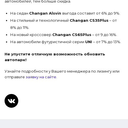
автомобилей, тем больше скидка.
На седан
Changan Alsvin
выгода составит от 6% до 9%.
На стильный и технологичный
Changan CS35Plus
– от
8% до 11%.
На новый кроссовер
Changan CS65Plus
– от 9 до 16%.
На автомобили футуристичной серии
UNI
– от 7% до 13%.
Не упустите отличную возможность обновить
автопарк!
Узнайте подробности у Вашего менеджера по лизингу или
отправьте
заявку на сайте
.