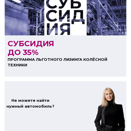
ООО "ЛК Эволюция"
ИНН 9724016636
erid: nyi26TK8Sykg5SPCgA2w5MdVpLJdC9hh
СУБСИДИЯ
ДО 35%
ПРОГРАММА ЛЬГОТНОГО ЛИЗИНГА КОЛЁСНОЙ
ТЕХНИКИ
Не можете найти
нужный автомобиль?