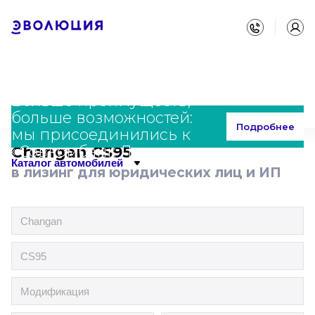
Больше преимуществ,
больше возможностей:
Главная
Каталог
Changan
CS95
Подробнее
мы присоединились к
«Совкомбанк Лизинг»
Changan CS95
Каталог автомобилей
в лизинг для юридических лиц и ИП