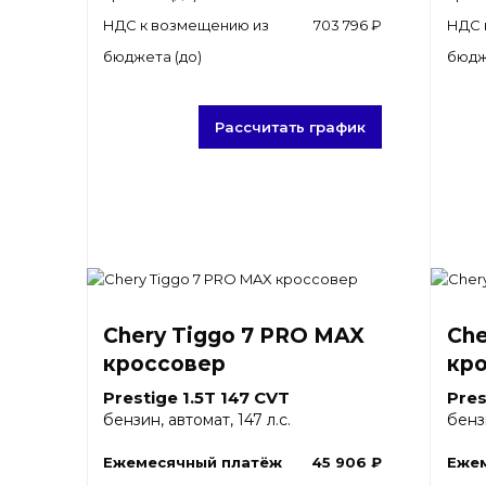
НДС к возмещению из
703 796 ₽
НДС 
бюджета (до)
бюдж
Рассчитать график
Chery Tiggo 7 PRO MAX
Che
кроссовер
кр
Prestige 1.5T 147 CVT
Pres
бензин, автомат, 147 л.с.
бензи
Ежемесячный платёж
45 906 ₽
Еже