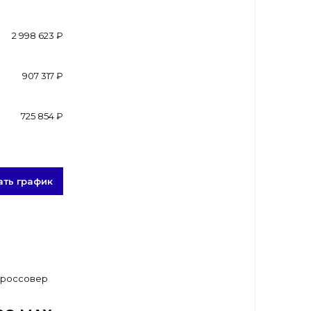
2 998 623 ₽
907 317 ₽
725 854 ₽
ать график