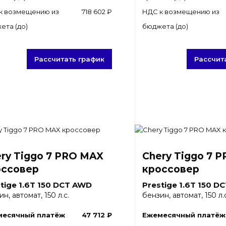
к возмещению из
718 602 ₽
НДС к возмещению из
ета (до)
бюджета (до)
Рассчитать график
Рассчит
ry Tiggo 7 PRO MAX
Chery Tiggo 7 
оссовер
кроссовер
tige 1.6T 150 DCT AWD
Prestige 1.6T 150 D
н, автомат, 150 л.с.
бензин, автомат, 150 л.с
месячный платёж
47 712 ₽
Ежемесячный платёж