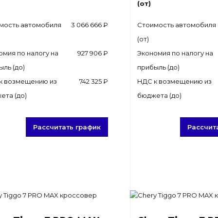
(от)
мость автомобиля
3 066 666 ₽
Стоимость автомобиля
(от)
омия по налогу на
927 906 ₽
Экономия по налогу на
ыль (до)
прибыль (до)
к возмещению из
742 325 ₽
НДС к возмещению из
ета (до)
бюджета (до)
Рассчитать график
Рассчит