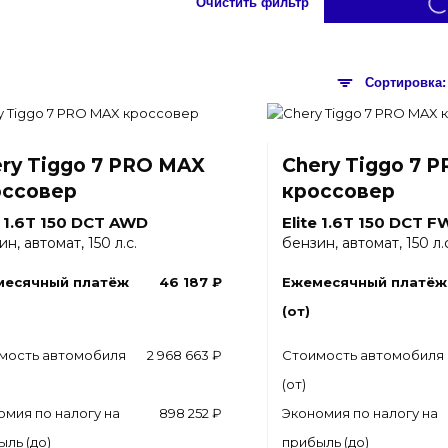
Очистить фильтр
ry Tiggo 7 PRO MAX
Chery Tiggo 7 
оссовер
кроссовер
e 1.6T 150 DCT AWD
Elite 1.6T 150 DCT 
н, автомат, 150 л.с.
бензин, автомат, 150 л.с
месячный платёж
46 187 ₽
Ежемесячный платёж
(от)
мость автомобиля
2 968 663 ₽
Стоимость автомобиля
(от)
омия по налогу на
898 252 ₽
Экономия по налогу на
ыль (до)
прибыль (до)