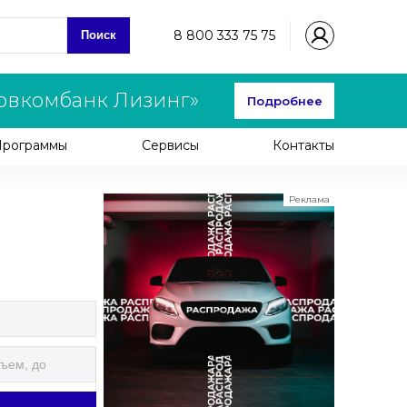
8 800 333 75 75
Поиск
овкомбанк Лизинг»
Подробнее
Программы
Сервисы
Контакты
Реклама
ООО "ЛК Эволюция"
ИНН 9724016636
erid: nyi26TK8Sykg5SPCgA2w5MdVpLJdCVLW