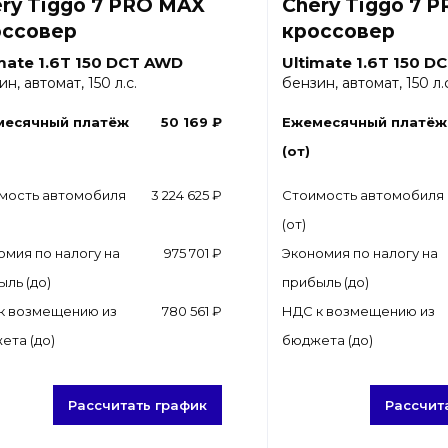
ry Tiggo 7 PRO MAX
Chery Tiggo 7 
оссовер
кроссовер
mate 1.6T 150 DCT AWD
Ultimate 1.6T 150 
н, автомат, 150 л.с.
бензин, автомат, 150 л.с
месячный платёж
50 169 ₽
Ежемесячный платёж
(от)
мость автомобиля
3 224 625 ₽
Стоимость автомобиля
(от)
омия по налогу на
975 701 ₽
Экономия по налогу на
ыль (до)
прибыль (до)
к возмещению из
780 561 ₽
НДС к возмещению из
ета (до)
бюджета (до)
Рассчитать график
Рассчит