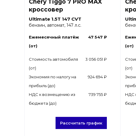
Chery Tiggo 7 PRO MAX
Che
кроссовер
кр
Ultimate 1.5T 147 CVT
Ulti
бензин, автомат, 147 л.с.
бензи
Ежемесячный платёж
47 547 ₽
Еже
(от)
(от)
Стоимость автомобиля
3 056 051 ₽
Стои
(от)
(от)
Экономия по налогу на
924 694 ₽
Экон
прибыль (до)
приб
НДС к возмещению из
739 755 ₽
НДС 
бюджета (до)
бюдж
Рассчитать график