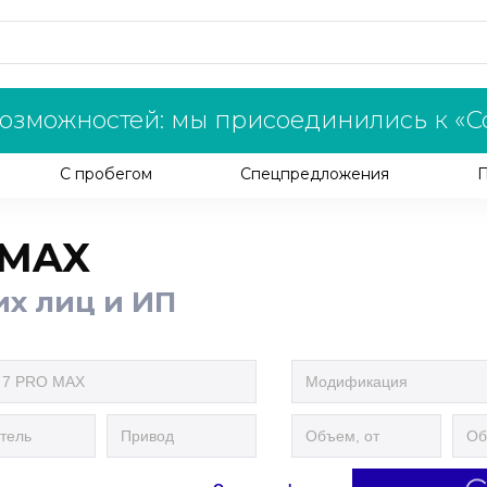
озможностей: мы присоединились к «С
С пробегом
Спецпредложения
 MAX
их лиц и ИП