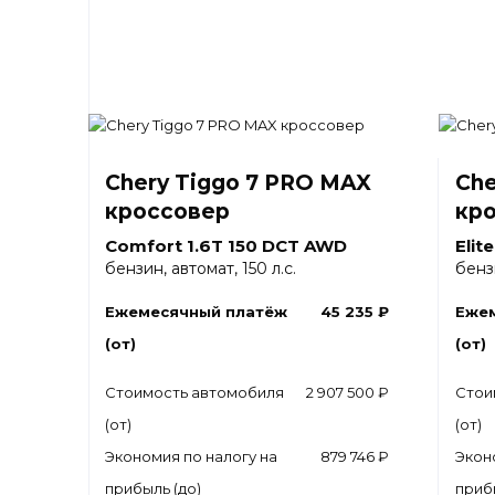
Chery Tiggo 7 PRO MAX
Che
кроссовер
кр
Comfort 1.6T 150 DCT AWD
Elit
бензин, автомат, 150 л.с.
бензи
Ежемесячный платёж
45 235 ₽
Еже
(от)
(от)
Стоимость автомобиля
2 907 500 ₽
Стои
(от)
(от)
Экономия по налогу на
879 746 ₽
Экон
прибыль (до)
приб