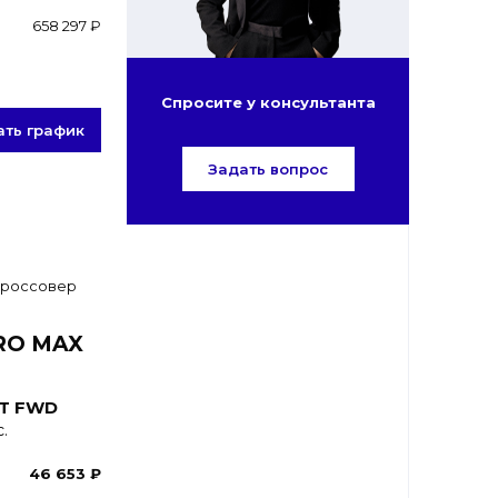
658 297 ₽
Спросите у консультанта
ать график
Задать вопрос
PRO MAX
CT FWD
.
46 653 ₽