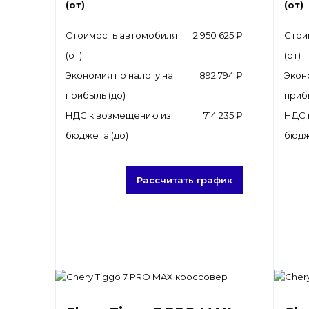
(от)
(от)
Стоимость автомобиля
2 950 625 ₽
Стои
(от)
(от)
Экономия по налогу на
892 794 ₽
Экон
прибыль (до)
приб
НДС к возмещению из
714 235 ₽
НДС 
бюджета (до)
бюдж
Рассчитать график