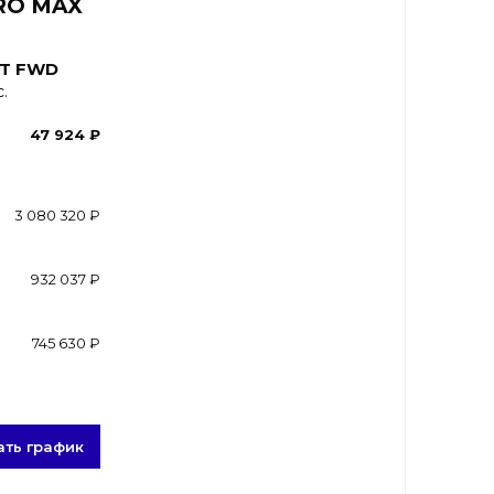
PRO MAX
DCT FWD
.
47 924 ₽
3 080 320 ₽
932 037 ₽
745 630 ₽
ать график