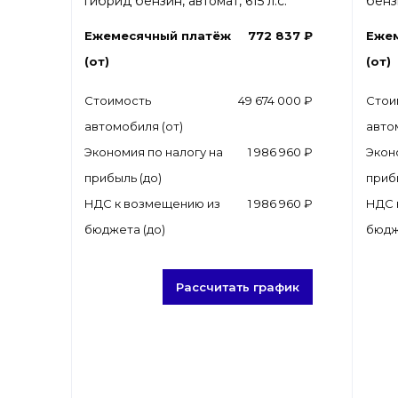
гибрид бензин, автомат, 615 л.с.
бензи
Ежемесячный платёж
772 837 ₽
Еже
(от)
(от)
Стоимость
49 674 000 ₽
Стои
автомобиля (от)
авто
Экономия по налогу на
1 986 960 ₽
Экон
прибыль (до)
приб
НДС к возмещению из
1 986 960 ₽
НДС 
бюджета (до)
бюдж
Рассчитать график