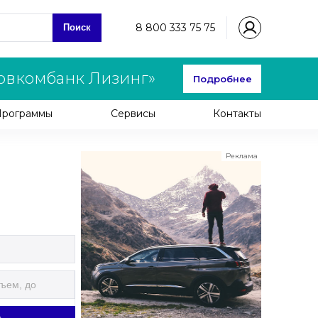
8 800 333 75 75
Поиск
овкомбанк Лизинг»
Подробнее
Программы
Сервисы
Контакты
Реклама
ООО "ЛК Эволюция"
ИНН 9724016636
erid: nyi26TK8Sykg5SPCgA2w5MdVpLC2ggii