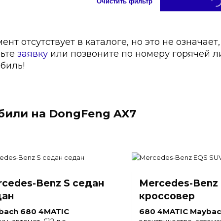
Очистить фильтр
нт отсутствует в каталоге, но это не означает,
вьте
заявку
или позвоните по номеру горячей 
биль!
били на DongFeng AX7
cedes-Benz S седан
Mercedes-Benz
дан
кроссовер
bach 680 4MATIC
680 4MATIC Maybac