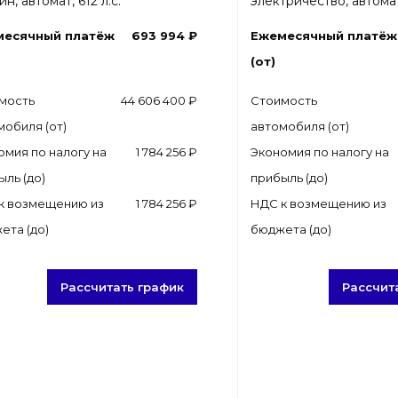
н, автомат, 612 л.с.
электричество, автомат,
месячный платёж
693 994 ₽
Ежемесячный платёж
(от)
мость
44 606 400 ₽
Стоимость
мобиля (от)
автомобиля (от)
омия по налогу на
1 784 256 ₽
Экономия по налогу на
ыль (до)
прибыль (до)
к возмещению из
1 784 256 ₽
НДС к возмещению из
ета (до)
бюджета (до)
Рассчитать график
Рассчит