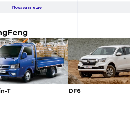
Показать еще
ngFeng
in-T
DF6