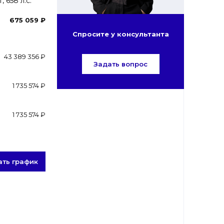
 658 л.с.
675 059 ₽
Спросите у консультанта
43 389 356 ₽
Задать вопрос
1 735 574 ₽
1 735 574 ₽
ать график