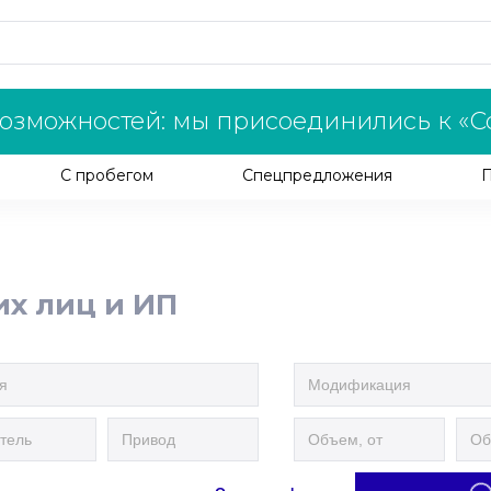
озможностей: мы присоединились к «С
С пробегом
Спецпредложения
их лиц и ИП