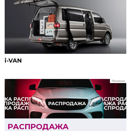
i-VAN
Реклама
ООО "ЛК Эволюция"
ИНН 9724016636
erid: nyi26TK8Sykg5SPCgA2w5MdVpLJdCVLW
РАСПРОДАЖА