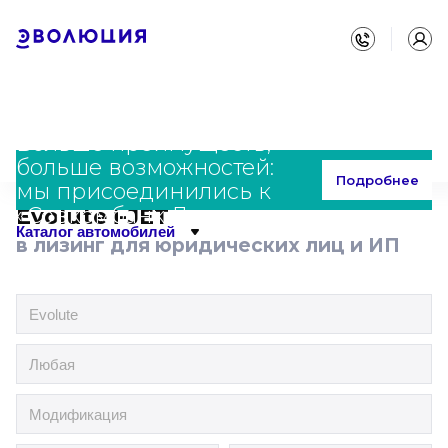
Больше преимуществ,
больше возможностей:
Главная
Каталог
Evolute
i-JET
Подробнее
мы присоединились к
«Совкомбанк Лизинг»
Evolute i-JET
Каталог автомобилей
в лизинг для юридических лиц и ИП