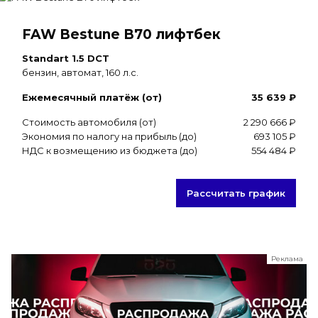
FAW Bestune B70 лифтбек
Standart 1.5 DCT
бензин, автомат, 160 л.с.
Ежемесячный платёж (от)
35 639 ₽
Стоимость автомобиля (от)
2 290 666 ₽
Экономия по налогу на прибыль (до)
693 105 ₽
НДС к возмещению из бюджета (до)
554 484 ₽
Рассчитать график
Реклама
ООО "ЛК Эволюция"
ИНН 9724016636
erid: nyi26TK8Sykg5SPCgA2w5MdVpLJdCVLW