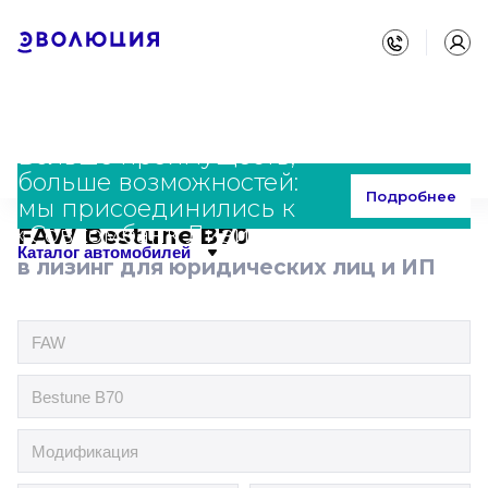
Больше преимуществ,
больше возможностей:
Главная
Каталог
FAW
Bestune B70
Подробнее
мы присоединились к
«Совкомбанк Лизинг»
FAW Bestune B70
Каталог автомобилей
в лизинг для юридических лиц и ИП