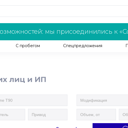
озможностей: мы присоединились к «С
С пробегом
Спецпредложения
их лиц и ИП