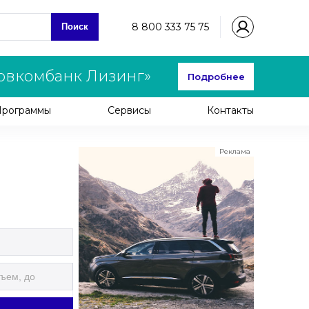
8 800 333 75 75
Поиск
овкомбанк Лизинг»
Подробнее
Программы
Сервисы
Контакты
Реклама
ООО "ЛК Эволюция"
ИНН 9724016636
erid: nyi26TK8Sykg5SPCgA2w5MdVpLC2ggii