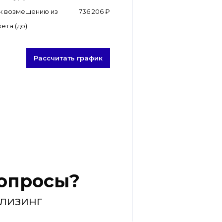
к возмещению из
736 206 ₽
ета (до)
Рассчитать график
вопросы?
 лизинг