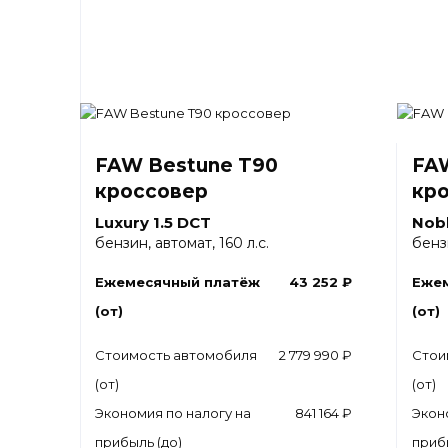
FAW Bestune T90
FA
кроссовер
кр
Luxury 1.5 DCT
Nobl
бензин, автомат, 160 л.с.
бензи
Ежемесячный платёж
43 252 ₽
Еже
(от)
(от)
Стоимость автомобиля
2 779 990 ₽
Стои
(от)
(от)
Экономия по налогу на
841 164 ₽
Экон
прибыль (до)
приб