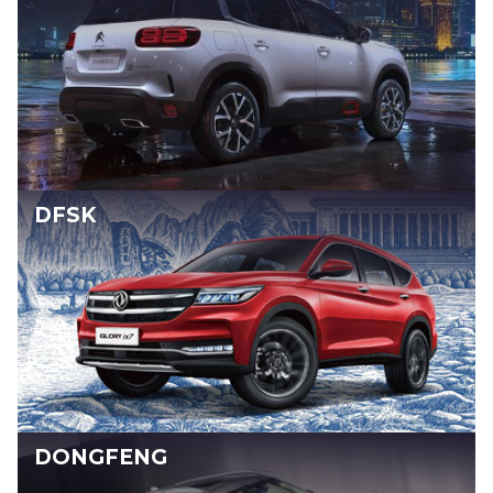
DFSK
DONGFENG