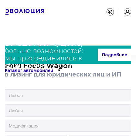
Больше преимуществ,
больше возможностей:
Главная
Каталог
Ford
Focus Wagon
Подробнее
мы присоединились к
«Совкомбанк Лизинг»
Ford Focus Wagon
Каталог автомобилей
в лизинг для юридических лиц и ИП