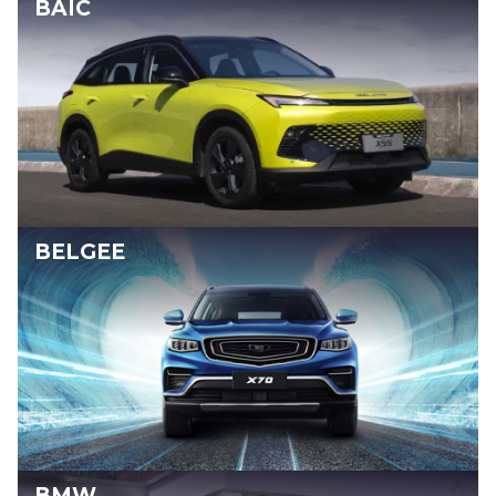
BAIC
BELGEE
BMW