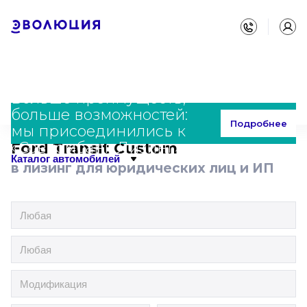
Больше преимуществ,
больше возможностей:
Главная
Каталог
Ford
Transit Custom
Подробнее
мы присоединились к
«Совкомбанк Лизинг»
Ford Transit Custom
Каталог автомобилей
в лизинг для юридических лиц и ИП