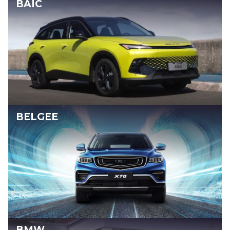
BAIC
BELGEE
BMW