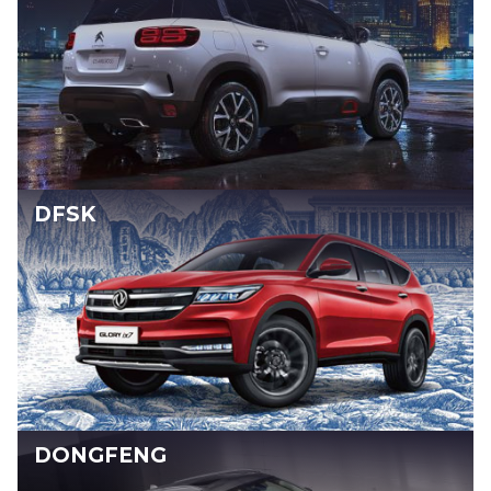
DFSK
DONGFENG