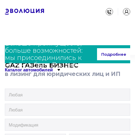
Больше преимуществ,
больше возможностей:
Главная
Каталог
GAZ
ГАЗель БИЗНЕС
Подробнее
мы присоединились к
«Совкомбанк Лизинг»
GAZ ГАЗель БИЗНЕС
Каталог автомобилей
в лизинг для юридических лиц и ИП