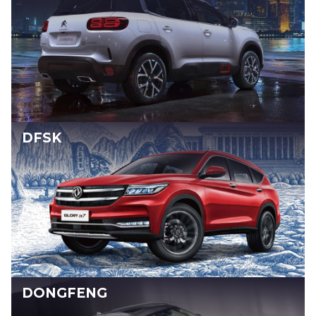
DFSK
DONGFENG