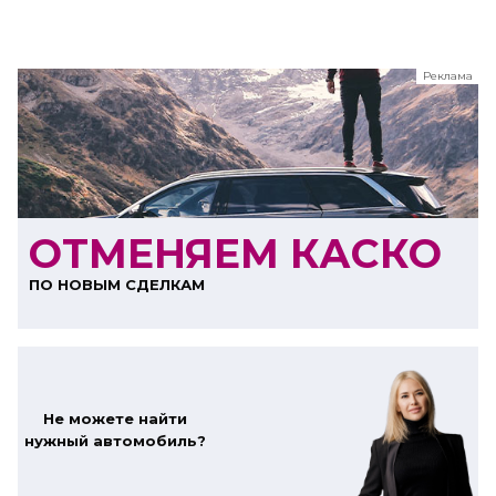
Реклама
ООО "ЛК Эволюция"
ИНН 9724016636
erid: nyi26TK8Sykg5SPCgA2w5MdVpLC2ggii
ОТМЕНЯЕМ КАСКО
ПО НОВЫМ СДЕЛКАМ
Не можете найти
нужный автомобиль?