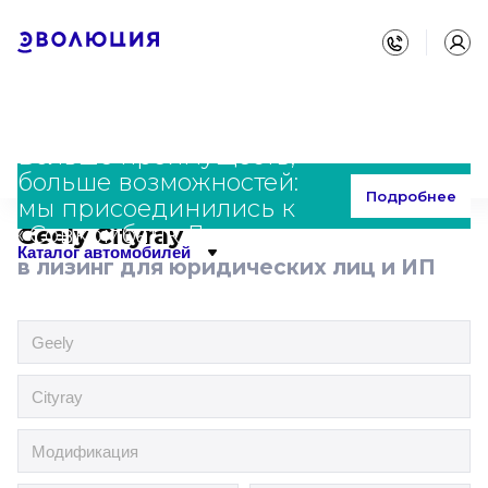
Больше преимуществ,
больше возможностей:
Главная
Каталог
Geely
Cityray
Подробнее
мы присоединились к
«Совкомбанк Лизинг»
Geely Cityray
Каталог автомобилей
в лизинг для юридических лиц и ИП