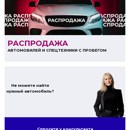
ООО "ЛК Эволюция"
ИНН 9724016636
erid: nyi26TK8Sykg5SPCgA2w5MdVpLJdCVLW
РАСПРОДАЖА
АВТОМОБИЛЕЙ И СПЕЦТЕХНИКИ С ПРОБЕГОМ
Не можете найти
нужный автомобиль?
Спросите у консультанта