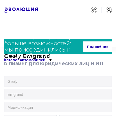
Больше преимуществ,
больше возможностей:
Главная
Каталог
Geely
Emgrand
Подробнее
мы присоединились к
«Совкомбанк Лизинг»
Geely Emgrand
Каталог автомобилей
в лизинг для юридических лиц и ИП