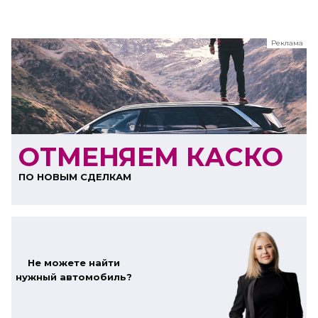
Реклама
ООО "ЛК Эволюция"
ИНН 9724016636
erid: nyi26TK8Sykg5SPCgA2w5MdVpLC2ggii
ОТМЕНЯЕМ КАСКО
ПО НОВЫМ СДЕЛКАМ
Не можете найти
нужный автомобиль?