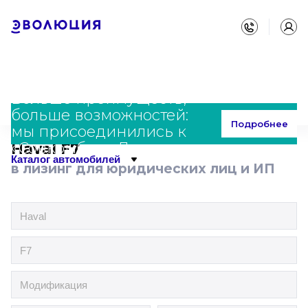
Больше преимуществ,
больше возможностей:
Главная
Каталог
Haval
F7
Подробнее
мы присоединились к
«Совкомбанк Лизинг»
Haval F7
Каталог автомобилей
в лизинг для юридических лиц и ИП