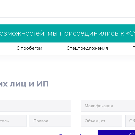
озможностей: мы присоединились к «С
С пробегом
Спецпредложения
их лиц и ИП