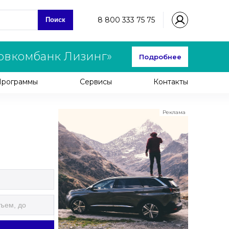
8 800 333 75 75
Поиск
овкомбанк Лизинг»
Подробнее
Программы
Сервисы
Контакты
Реклама
ООО "ЛК Эволюция"
ИНН 9724016636
erid: nyi26TK8Sykg5SPCgA2w5MdVpLC2ggii