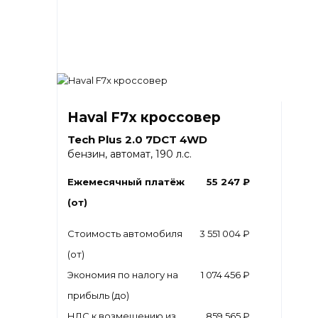
Haval F7x кроссовер
Tech Plus 2.0 7DCT 4WD
бензин, автомат, 190 л.с.
Ежемесячный платёж
55 247 ₽
(от)
Стоимость автомобиля
3 551 004 ₽
(от)
Экономия по налогу на
1 074 456 ₽
прибыль (до)
НДС к возмещению из
859 565 ₽