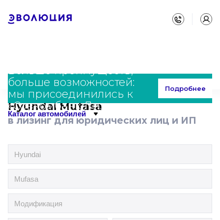
Больше преимуществ,
больше возможностей:
Главная
Каталог
Hyundai
Mufasa
Подробнее
мы присоединились к
«Совкомбанк Лизинг»
Hyundai Mufasa
Каталог автомобилей
в лизинг для юридических лиц и ИП