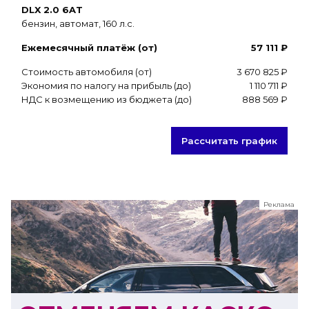
DLX 2.0 6AT
бензин, автомат, 160 л.с.
Ежемесячный платёж (от)
57 111 ₽
Стоимость автомобиля (от)
3 670 825 ₽
Экономия по налогу на прибыль (до)
1 110 711 ₽
НДС к возмещению из бюджета (до)
888 569 ₽
Рассчитать график
Реклама
ООО "ЛК Эволюция"
ИНН 9724016636
erid: nyi26TK8Sykg5SPCgA2w5MdVpLC2ggii