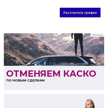
Рассчитать график
Реклама
ООО "ЛК Эволюция"
ИНН 9724016636
erid: nyi26TK8Sykg5SPCgA2w5MdVpLC2ggii
ОТМЕНЯЕМ КАСКО
ПО НОВЫМ СДЕЛКАМ