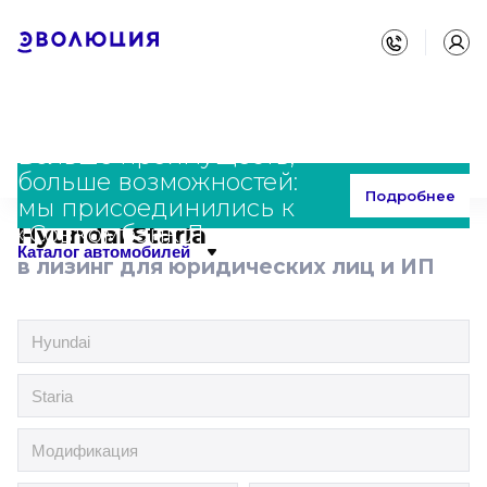
Больше преимуществ,
больше возможностей:
Главная
Каталог
Hyundai
Staria
Подробнее
мы присоединились к
«Совкомбанк Лизинг»
Hyundai Staria
Каталог автомобилей
в лизинг для юридических лиц и ИП