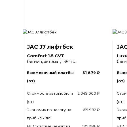
JAC J7 лифтбек
JAC
Comfort 1.5 CVT
Luxu
бензин, автомат, 136 л.с.
бензи
Ежемесячный платёж
31 879 ₽
Еже
(от)
(от)
Стоимость автомобиля
2 049 000 ₽
Стои
(от)
(от)
Экономия по налогу на
619 982 ₽
Экон
прибыль (до)
приб
НДС к возмещению из
495 986 ₽
НДС 