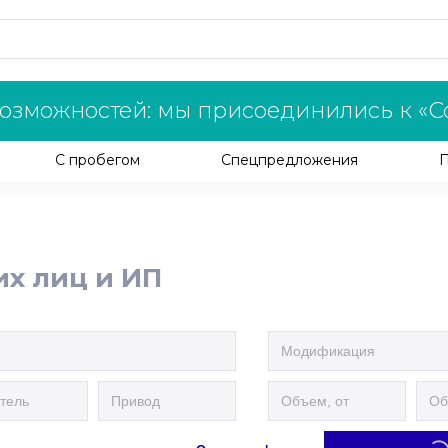
озможностей: мы присоединились к «С
С пробегом
Спецпредложения
их лиц и ИП