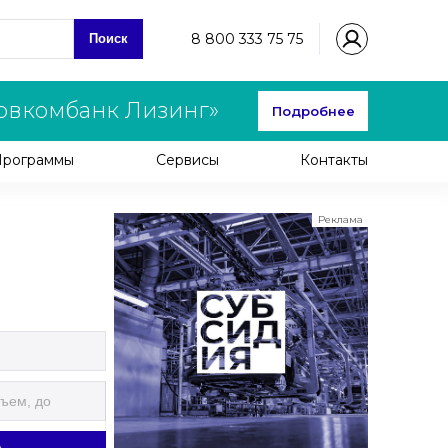
8 800 333 75 75
Поиск
овкомбанк Лизинг»
Подробнее
Программы
Сервисы
Контакты
Реклама
ООО "ЛК Эволюция"
ИНН 9724016636
erid: nyi26TK8Sykg5SPCgA2w5MdVpLJdC9hh