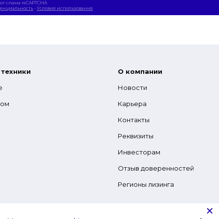
от спама reCAPTCHA
енциальность
-
Условия использования
 техники
О компании
е
Новости
гом
Карьера
Контакты
Реквизиты
Инвесторам
Отзыв доверенностей
Регионы лизинга