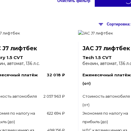
Очистить фильтр
 J7 лифтбек
JAC J7 лифтбек
ry 1.5 CVT
Tech 1.5 CVT
н, автомат, 136 л.с.
бензин, автомат, 136 л.с
месячный платёж
32 018 ₽
Ежемесячный платёж
(от)
мость автомобиля
2 057 963 ₽
Стоимость автомобиля
(от)
омия по налогу на
622 694 ₽
Экономия по налогу на
ыль (до)
прибыль (до)
к возмещению из
498 156 ₽
НДС к возмещению из