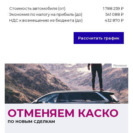
Стоимость автомобиля (от)
1 788 259 ₽
Экономия по налогу на прибыль (до)
541 088 ₽
НДС к возмещению из бюджета (до)
432 870 ₽
Рассчитать график
Реклама
ООО "ЛК Эволюция"
ИНН 9724016636
erid: nyi26TK8Sykg5SPCgA2w5MdVpLC2ggii
ОТМЕНЯЕМ КАСКО
ПО НОВЫМ СДЕЛКАМ