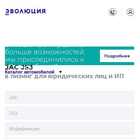
Больше преимуществ,
больше возможностей:
Главная
Каталог
JAC
JS3
Подробнее
мы присоединились к
«Совкомбанк Лизинг»
JAC JS3
Каталог автомобилей
в лизинг для юридических лиц и ИП