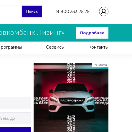
8 800 333 75 75
Поиск
овкомбанк Лизинг»
Подробнее
Программы
Сервисы
Контакты
Реклама
ООО "ЛК Эволюция"
ИНН 9724016636
erid: nyi26TK8Sykg5SPCgA2w5MdVpLJdCVLW