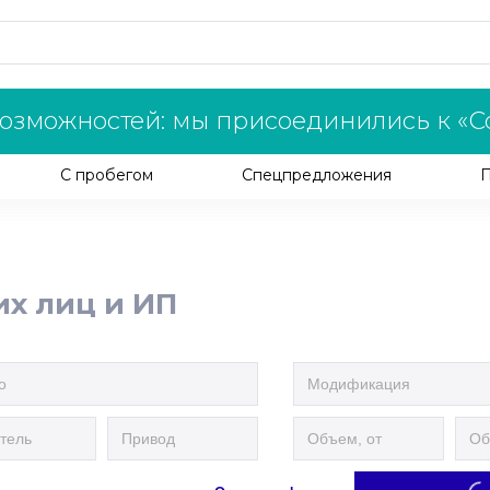
озможностей: мы присоединились к «С
С пробегом
Спецпредложения
их лиц и ИП