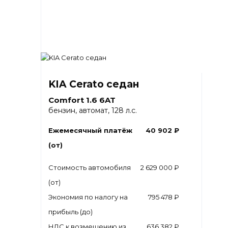
KIA Cerato седан
Comfort 1.6 6AT
бензин, автомат, 128 л.с.
Ежемесячный платёж
40 902 ₽
(от)
Стоимость автомобиля
2 629 000 ₽
(от)
Экономия по налогу на
795 478 ₽
прибыль (до)
НДС к возмещению из
636 382 ₽