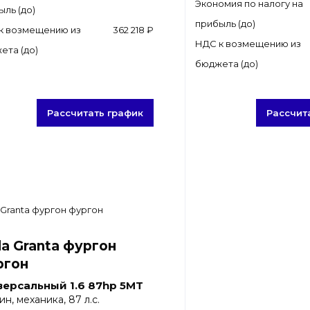
Экономия по налогу на
ыль (до)
прибыль (до)
к возмещению из
362 218 ₽
НДС к возмещению из
ета (до)
бюджета (до)
Рассчитать график
Рассчит
a Granta фургон
ргон
версальный 1.6 87hp 5MT
ин, механика, 87 л.с.