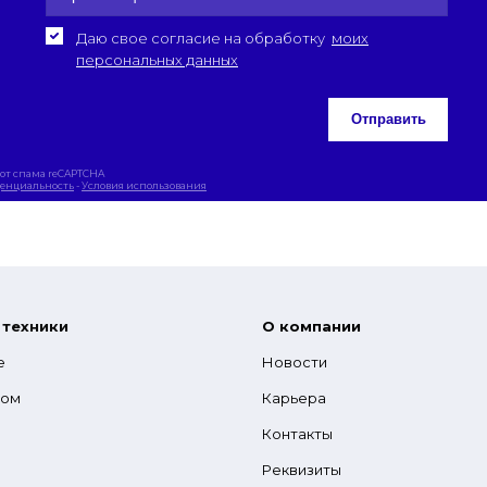
Даю свое согласие на обработку
моих
персональных данных
Отправить
от спама reCAPTCHA
енциальность
-
Условия использования
 техники
О компании
е
Новости
гом
Карьера
Контакты
Реквизиты