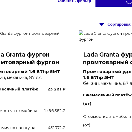
Очистить фильтр
a Granta фургон
Lada Granta фу
омтоварный фургон
промтоварный 
мтоварный 1.6 87hp 5MT
Промтоварный удл
1.6 87hp 5MT
ин, механика, 87 л.с.
бензин, механика, 87 л.
месячный платёж
23 281 ₽
Ежемесячный платёж
(от)
мость автомобиля
1 496 382 ₽
Стоимость автомобиля
(от)
омия по налогу на
452 772 ₽