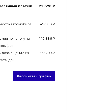
месячный платёж
22 670 ₽
мость автомобиля
1 457 100 ₽
омия по налогу на
440 886 ₽
ыль (до)
к возмещению из
352 709 ₽
ета (до)
Рассчитать график