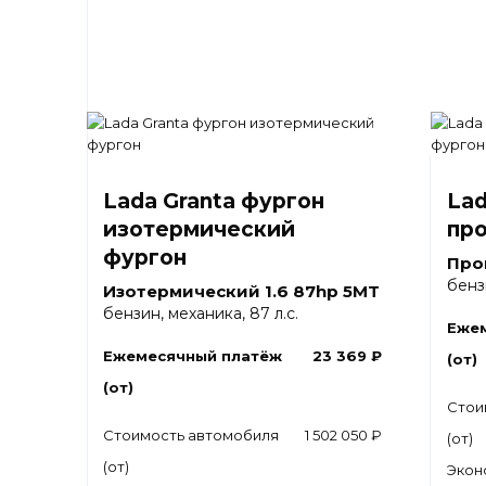
Lada Granta фургон
Lad
изотермический
пр
фургон
Про
бенз
Изотермический 1.6 87hp 5MT
бензин, механика, 87 л.с.
Еже
Ежемесячный платёж
23 369 ₽
(от)
(от)
Стои
Стоимость автомобиля
1 502 050 ₽
(от)
(от)
Экон