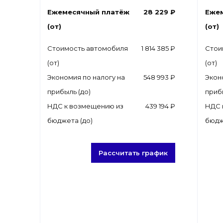
Ежемесячный платёж
28 229 ₽
Еже
(от)
(от)
Стоимость автомобиля
1 814 385 ₽
Стои
(от)
(от)
Экономия по налогу на
548 993 ₽
Экон
прибыль (до)
приб
НДС к возмещению из
439 194 ₽
НДС 
бюджета (до)
бюдж
Рассчитать график