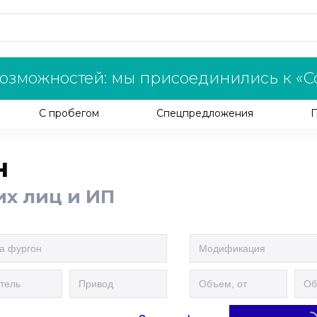
озможностей: мы присоединились к «С
С пробегом
Спецпредложения
н
их лиц и ИП