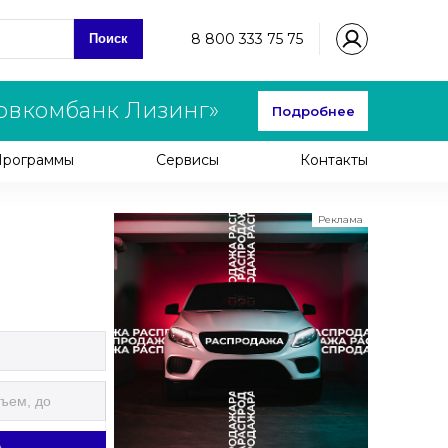
8 800 333 75 75
Поиск
овкомбанк Лизинг»
Подробнее
Программы
Сервисы
Контакты
Реклама
ООО "ЛК Эволюция"
ИНН 9724016636
erid: nyi26TK8Sykg5SPCgA2w5MdVpLJdCVLW