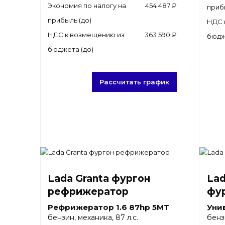
Экономия по налогу на
454 487 ₽
приб
прибыль (до)
НДС 
НДС к возмещению из
363 590 ₽
бюдж
бюджета (до)
Рассчитать график
Lada Granta фургон
Lad
рефрижератор
фу
Рефрижератор 1.6 87hp 5MT
Уни
бензин, механика, 87 л.с.
бенз