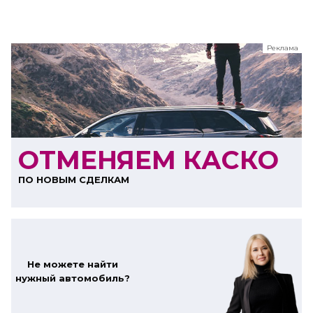
Реклама
ООО "ЛК Эволюция"
ИНН 9724016636
erid: nyi26TK8Sykg5SPCgA2w5MdVpLC2ggii
ОТМЕНЯЕМ КАСКО
ПО НОВЫМ СДЕЛКАМ
Не можете найти
нужный автомобиль?