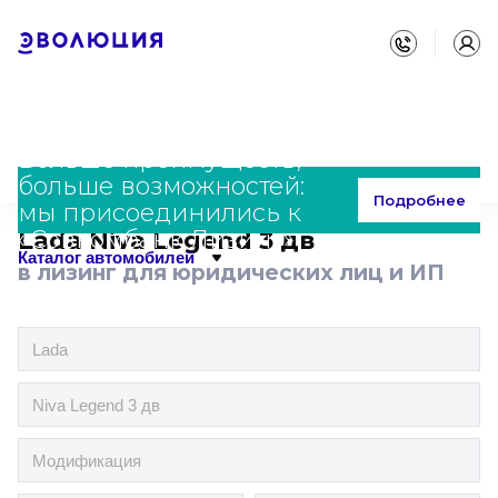
Больше преимуществ,
больше возможностей:
Главная
Каталог
Lada
Niva Legend 3 дв
Подробнее
мы присоединились к
«Совкомбанк Лизинг»
Lada Niva Legend 3 дв
Каталог автомобилей
в лизинг для юридических лиц и ИП