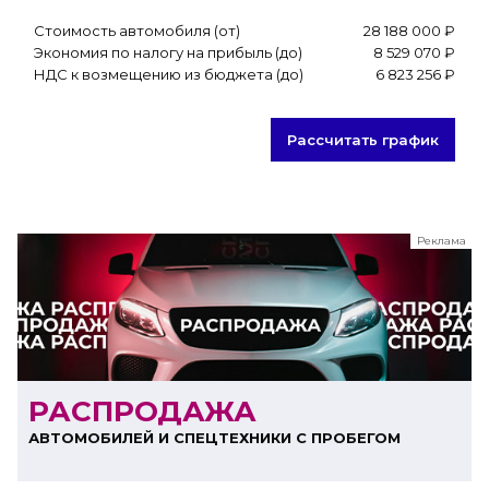
Стоимость автомобиля (от)
28 188 000 ₽
Экономия по налогу на прибыль (до)
8 529 070 ₽
НДС к возмещению из бюджета (до)
6 823 256 ₽
Рассчитать график
Реклама
ООО "ЛК Эволюция"
ИНН 9724016636
erid: nyi26TK8Sykg5SPCgA2w5MdVpLJdCVLW
РАСПРОДАЖА
АВТОМОБИЛЕЙ И СПЕЦТЕХНИКИ С ПРОБЕГОМ