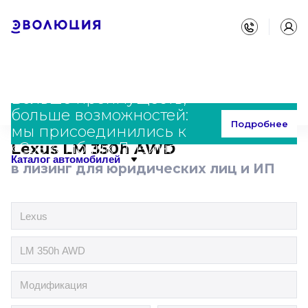
Больше преимуществ,
больше возможностей:
Главная
Каталог
Lexus
LM 350h AWD
Подробнее
мы присоединились к
«Совкомбанк Лизинг»
Lexus LM 350h AWD
Каталог автомобилей
в лизинг для юридических лиц и ИП