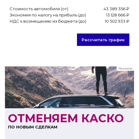
Стоимость автомобиля (от)
43 389 356 ₽
Экономия по налогу на прибыль (до)
13 128 666 ₽
НДС к возмещению из бюджета (до)
10 502 933 ₽
Рассчитать график
Реклама
ООО "ЛК Эволюция"
ИНН 9724016636
erid: nyi26TK8Sykg5SPCgA2w5MdVpLC2ggii
ОТМЕНЯЕМ КАСКО
ПО НОВЫМ СДЕЛКАМ