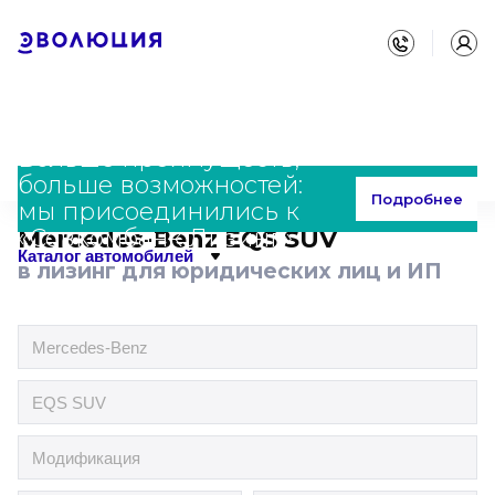
Больше преимуществ,
больше возможностей:
Главная
Каталог
Mercedes-Benz
EQS SUV
Подробнее
мы присоединились к
«Совкомбанк Лизинг»
Mercedes-Benz EQS SUV
Каталог автомобилей
в лизинг для юридических лиц и ИП