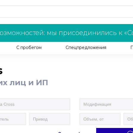
озможностей: мы присоединились к «С
С пробегом
Спецпредложения
s
их лиц и ИП