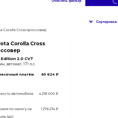
Очистить фильтр
ota Corolla Cross
оссовер
e Edition 2.0 CVT
н, автомат, 171 л.с.
месячный платёж
65 624 ₽
мость автомобиля
4 218 000 ₽
омия по налогу на
1 276 274 ₽
ыль (до)