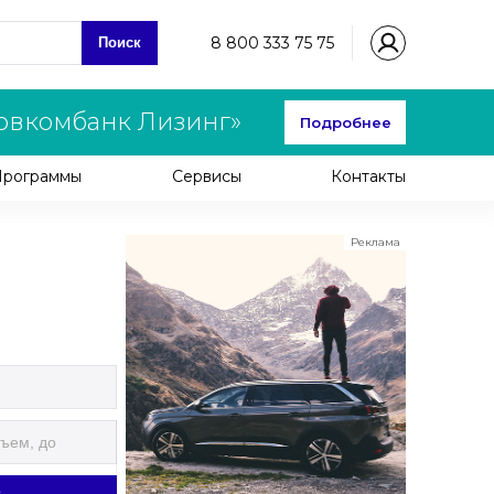
8 800 333 75 75
Поиск
овкомбанк Лизинг»
Подробнее
Программы
Сервисы
Контакты
Реклама
ООО "ЛК Эволюция"
ИНН 9724016636
erid: nyi26TK8Sykg5SPCgA2w5MdVpLC2ggii