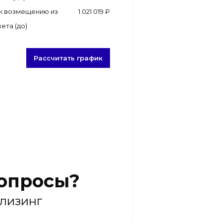
к возмещению из
1 021 019 ₽
ета (до)
Рассчитать график
вопросы?
 лизинг