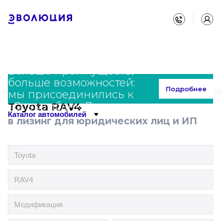
Больше преимуществ,
больше возможностей:
Главная
Каталог
Toyota
RAV4
Подробнее
мы присоединились к
«Совкомбанк Лизинг»
Toyota RAV4
Каталог автомобилей
в лизинг для юридических лиц и ИП