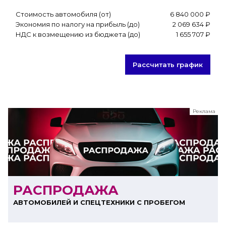
Стоимость автомобиля (от)
6 840 000 ₽
Экономия по налогу на прибыль (до)
2 069 634 ₽
НДС к возмещению из бюджета (до)
1 655 707 ₽
Рассчитать график
Реклама
ООО "ЛК Эволюция"
ИНН 9724016636
erid: nyi26TK8Sykg5SPCgA2w5MdVpLJdCVLW
РАСПРОДАЖА
АВТОМОБИЛЕЙ И СПЕЦТЕХНИКИ С ПРОБЕГОМ