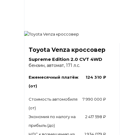
Toyota Venza кроссовер
Supreme Edition 2.0 CVT 4WD
бензин, автомат, 171 л.с.
Ежемесячный платёж
124 310 ₽
(от)
Стоимость автомобиля
7 990 000 ₽
(от)
Экономия по налогу на
2 417 598 ₽
прибыль (до)
НДС к возмещению из
1 934 079 ₽