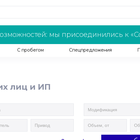
озможностей: мы присоединились к «С
С пробегом
Спецпредложения
их лиц и ИП