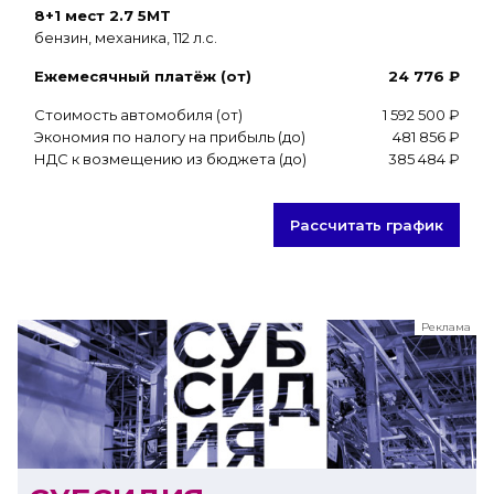
8+1 мест 2.7 5MT
бензин, механика, 112 л.с.
Ежемесячный платёж (от)
24 776 ₽
Стоимость автомобиля (от)
1 592 500 ₽
Экономия по налогу на прибыль (до)
481 856 ₽
НДС к возмещению из бюджета (до)
385 484 ₽
Рассчитать график
Реклама
ООО "ЛК Эволюция"
ИНН 9724016636
erid: nyi26TK8Sykg5SPCgA2w5MdVpLJdC9hh