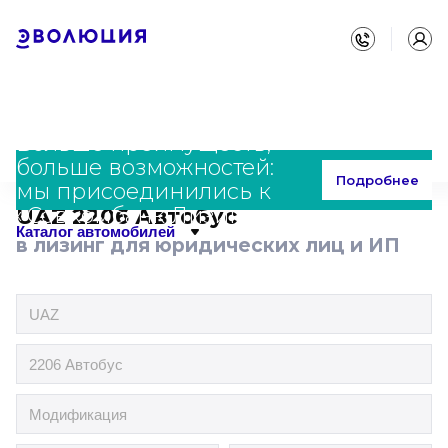
Больше преимуществ,
больше возможностей:
Главная
Каталог
UAZ
2206 Автобус
Подробнее
мы присоединились к
«Совкомбанк Лизинг»
UAZ 2206 Автобус
Каталог автомобилей
в лизинг для юридических лиц и ИП