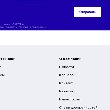
Отправить
от спама reCAPTCHA
енциальность
-
Условия использования
 техники
О компании
е
Новости
гом
Карьера
Контакты
Реквизиты
Инвесторам
Отзыв доверенностей