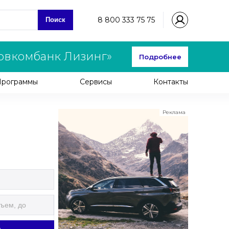
8 800 333 75 75
Поиск
овкомбанк Лизинг»
Подробнее
Программы
Сервисы
Контакты
Реклама
ООО "ЛК Эволюция"
ИНН 9724016636
erid: nyi26TK8Sykg5SPCgA2w5MdVpLC2ggii