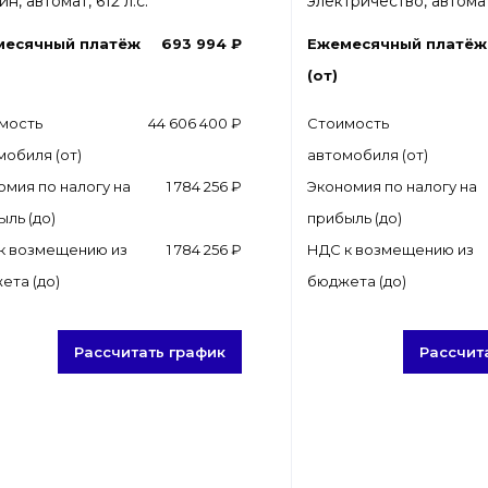
н, автомат, 612 л.с.
электричество, автомат,
месячный платёж
693 994 ₽
Ежемесячный платёж
(от)
мость
44 606 400 ₽
Стоимость
мобиля (от)
автомобиля (от)
омия по налогу на
1 784 256 ₽
Экономия по налогу на
ыль (до)
прибыль (до)
к возмещению из
1 784 256 ₽
НДС к возмещению из
ета (до)
бюджета (до)
Рассчитать график
Рассчит