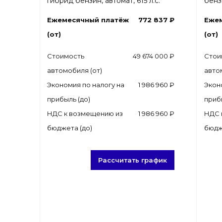
гибрид бензин, автомат, 615 л.с.
бензи
Ежемесячный платёж
772 837 ₽
Еже
(от)
(от)
Стоимость
49 674 000 ₽
Стои
автомобиля (от)
авто
Экономия по налогу на
1 986 960 ₽
Экон
прибыль (до)
приб
НДС к возмещению из
1 986 960 ₽
НДС 
бюджета (до)
бюдж
Рассчитать график