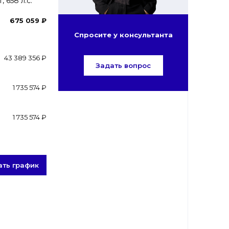
 658 л.с.
675 059 ₽
Спросите у консультанта
43 389 356 ₽
Задать вопрос
1 735 574 ₽
1 735 574 ₽
ать график