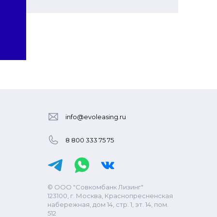
info@evoleasing.ru
8 800 333 75 75
© ООО "Совкомбанк Лизинг"
123100, г. Москва, Краснопресненская
набережная, дом 14, стр. 1, эт. 14, пом.
512