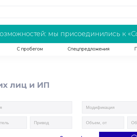
озможностей: мы присоединились к «С
С пробегом
Спецпредложения
их лиц и ИП