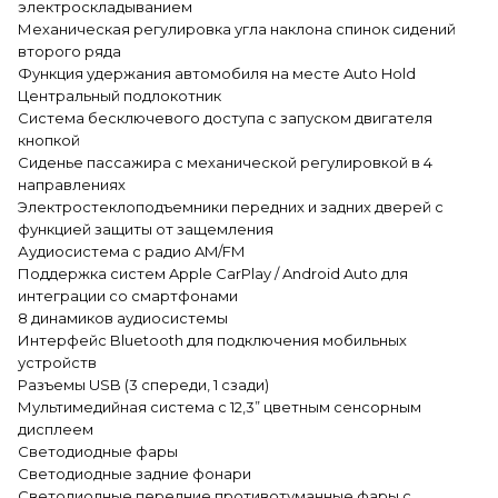
электроскладыванием
Механическая регулировка угла наклона спинок сидений
второго ряда
Функция удержания автомобиля на месте Auto Hold
Центральный подлокотник
Система бесключевого доступа с запуском двигателя
кнопкой
Сиденье пассажира с механической регулировкой в 4
направлениях
Электростеклоподъемники передних и задних дверей с
функцией защиты от защемления
Аудиосистема с радио AM/FM
Поддержка систем Apple CarPlay / Android Auto для
интеграции со смартфонами
8 динамиков аудиосистемы
Интерфейс Bluetooth для подключения мобильных
устройств
Разъемы USB (3 спереди, 1 сзади)
Мультимедийная система с 12,3” цветным сенсорным
дисплеем
Светодиодные фары
Светодиодные задние фонари
Светодиодные передние противотуманные фары с