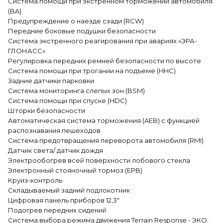
Система помощи при экстренном торможении автомобиля
(BA)
Предупреждение о наезде сзади (RCW)
Передние боковые подушки безопасности
Система экстренного реагирования при авариях «ЭРА-
ГЛОНАСС»
Регулировка передних ремней безопасности по высоте
Система помощи при трогании на подъеме (HHC)
Задние датчики парковки
Cистема мониторинга слепых зон (BSM)
Система помощи при спуске (HDC)
Шторки безопасности
Автоматическая система торможения (AEB) с функцией
распознавания пешеходов
Система предотвращения переворота автомобиля (RMI)
Датчик света/ датчик дождя
Электрообогрев всей поверхности лобового стекла
Электронный стояночный тормоз (EPB)
Круиз-контроль
Складываемый задний подлокотник
Цифровая панель приборов 12,3"
Подогрев передних сидений
Система выбора режима движения Terrain Response - ЭКО,