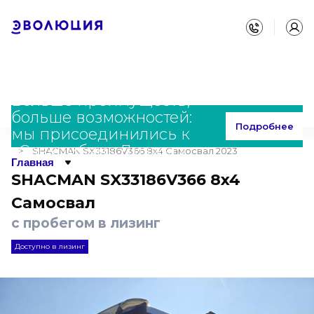
Больше преимуществ,
больше возможностей:
Главная
С пробегом
SHACMAN
Подробнее
мы присоединились к
SX33186V366 8x4 Самосвал
«Совкомбанк Лизинг»
SHACMAN SX33186V366 8x4 Самосвал 2023
Главная
SHACMAN SX33186V366 8x4
Самосвал
с пробегом в лизинг
Доступно в лизинг