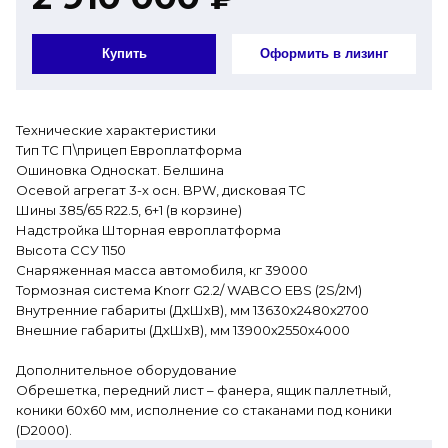
Купить
Оформить в лизинг
Технические характеристики
Тип ТС П\прицеп Европлатформа
Ошиновка Односкат. Белшина
Осевой агрегат 3-х осн. BPW, дисковая ТС
Шины 385/65 R22.5, 6+1 (в корзине)
Надстройка Шторная европлатформа
Высота ССУ 1150
Снаряженная масса автомобиля, кг 39000
Тормозная система Knorr G2.2/ WABCO EBS (2S/2M)
Внутренние габариты (ДхШхВ), мм 13630х2480х2700
Внешние габариты (ДхШхВ), мм 13900х2550х4000
Дополнительное оборудование
Обрешетка, передний лист – фанера, ящик паллетный,
коники 60х60 мм, исполнение со стаканами под коники
(D2000).