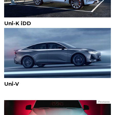
Uni-K iDD
Uni-V
Реклама
ООО "ЛК Эволюция"
ИНН 9724016636
erid: nyi26TK8Sykg5SPCgA2w5MdVpLJdCVLW