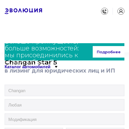
Больше преимуществ,
больше возможностей:
Главная
Каталог
Changan
Star 5
Подробнее
мы присоединились к
«Совкомбанк Лизинг»
Changan Star 5
Каталог автомобилей
в лизинг для юридических лиц и ИП