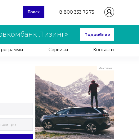
8 800 333 75 75
Поиск
овкомбанк Лизинг»
Подробнее
Программы
Сервисы
Контакты
Реклама
ООО "ЛК Эволюция"
ИНН 9724016636
erid: nyi26TK8Sykg5SPCgA2w5MdVpLC2ggii