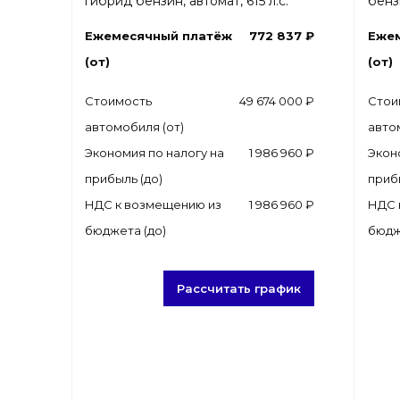
гибрид бензин, автомат, 615 л.с.
бензи
Ежемесячный платёж
772 837 ₽
Еже
(от)
(от)
Стоимость
49 674 000 ₽
Стои
автомобиля (от)
авто
Экономия по налогу на
1 986 960 ₽
Экон
прибыль (до)
приб
НДС к возмещению из
1 986 960 ₽
НДС 
бюджета (до)
бюдж
Рассчитать график