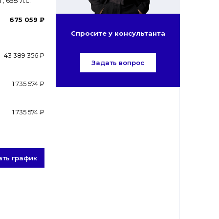
 658 л.с.
675 059 ₽
Спросите у консультанта
43 389 356 ₽
Задать вопрос
1 735 574 ₽
1 735 574 ₽
ать график