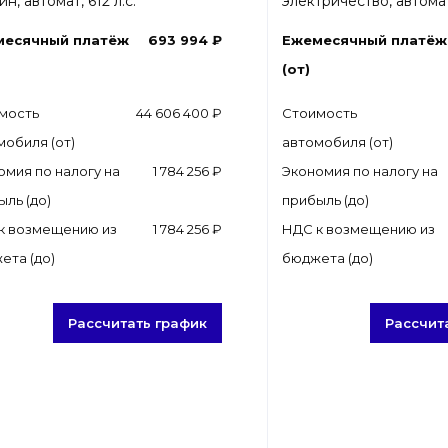
н, автомат, 612 л.с.
электричество, автомат,
месячный платёж
693 994 ₽
Ежемесячный платёж
(от)
мость
44 606 400 ₽
Стоимость
мобиля (от)
автомобиля (от)
омия по налогу на
1 784 256 ₽
Экономия по налогу на
ыль (до)
прибыль (до)
к возмещению из
1 784 256 ₽
НДС к возмещению из
ета (до)
бюджета (до)
Рассчитать график
Рассчит