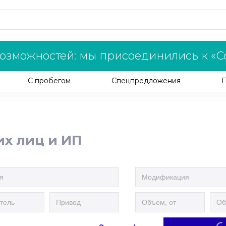
озможностей: мы присоединились к «С
С пробегом
Спецпредложения
их лиц и ИП