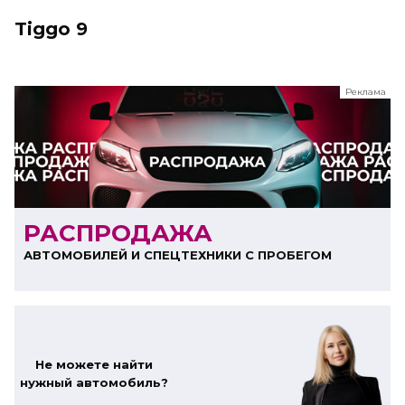
Tiggo 9
Реклама
ООО "ЛК Эволюция"
ИНН 9724016636
erid: nyi26TK8Sykg5SPCgA2w5MdVpLJdCVLW
РАСПРОДАЖА
АВТОМОБИЛЕЙ И СПЕЦТЕХНИКИ С ПРОБЕГОМ
Не можете найти
нужный автомобиль?