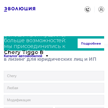
Больше преимуществ,
больше возможностей:
Главная
Каталог
Chery
Tiggo 8
Подробнее
мы присоединились к
«Совкомбанк Лизинг»
Chery Tiggo 8
Каталог автомобилей
в лизинг для юридических лиц и ИП