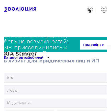
Больше преимуществ,
больше возможностей:
Главная
Каталог
KIA
Stinger
Подробнее
мы присоединились к
«Совкомбанк Лизинг»
KIA Stinger
Каталог автомобилей
в лизинг для юридических лиц и ИП