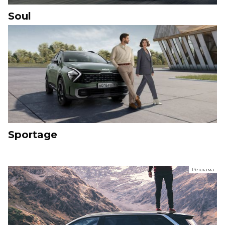
Soul
Sportage
Реклама
ООО "ЛК Эволюция"
ИНН 9724016636
erid: nyi26TK8Sykg5SPCgA2w5MdVpLC2ggii