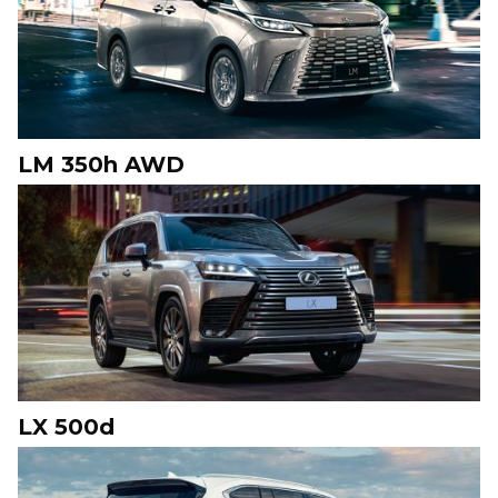
LM 350h AWD
LX 500d