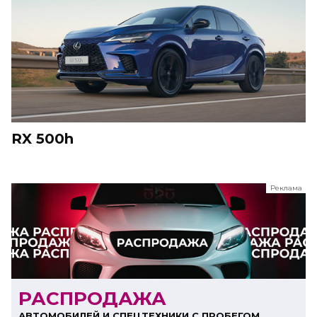
RX 500h
Реклама
ООО "ЛК Эволюция"
ИНН 9724016636
erid: nyi26TK8Sykg5SPCgA2w5MdVpLJdCVLW
РАСПРОДАЖА
АВТОМОБИЛЕЙ И СПЕЦТЕХНИКИ С ПРОБЕГОМ