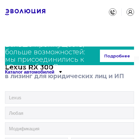
Больше преимуществ,
больше возможностей:
Главная
Каталог
Lexus
RX 300
Подробнее
мы присоединились к
«Совкомбанк Лизинг»
Lexus RX 300
Каталог автомобилей
в лизинг для юридических лиц и ИП