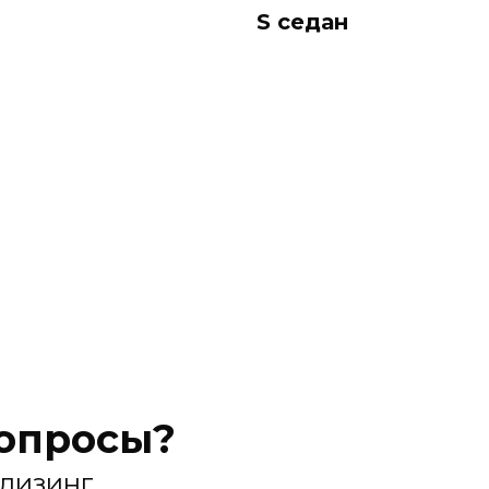
S седан
вопросы?
 лизинг