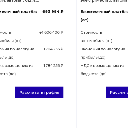
н, автомат, 612 л.с.
электричество, автомат,
месячный платёж
693 994 ₽
Ежемесячный платёж
(от)
мость
44 606 400 ₽
Стоимость
мобиля (от)
автомобиля (от)
омия по налогу на
1 784 256 ₽
Экономия по налогу на
ыль (до)
прибыль (до)
к возмещению из
1 784 256 ₽
НДС к возмещению из
ета (до)
бюджета (до)
Рассчитать график
Рассчит