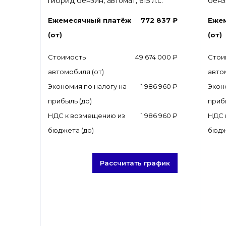
гибрид бензин, автомат, 615 л.с.
бензи
Ежемесячный платёж
772 837 ₽
Еже
(от)
(от)
Стоимость
49 674 000 ₽
Стои
автомобиля (от)
авто
Экономия по налогу на
1 986 960 ₽
Экон
прибыль (до)
приб
НДС к возмещению из
1 986 960 ₽
НДС 
бюджета (до)
бюдж
Рассчитать график