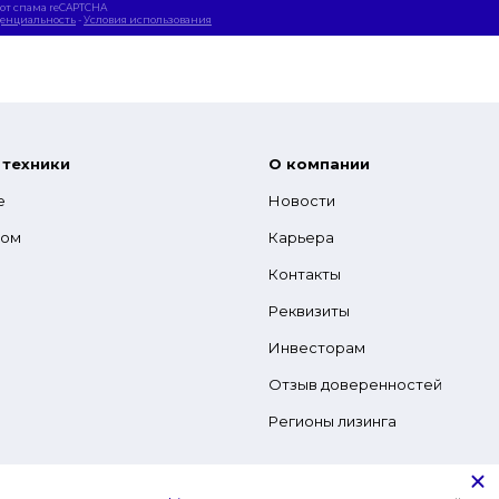
от спама reCAPTCHA
енциальность
-
Условия использования
 техники
О компании
е
Новости
гом
Карьера
Контакты
Реквизиты
Инвесторам
Отзыв доверенностей
Регионы лизинга