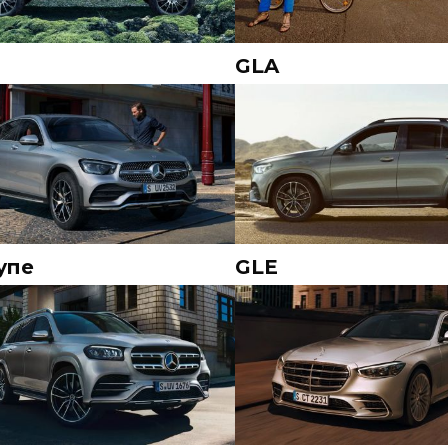
GLA
упе
GLE