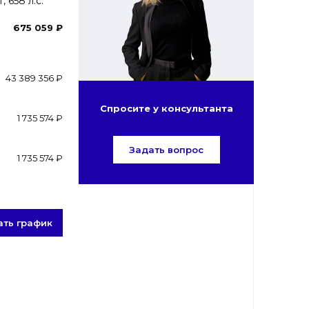
 658 л.с.
675 059 ₽
43 389 356 ₽
Спросите у консультанта
1 735 574 ₽
Задать вопрос
1 735 574 ₽
ать график