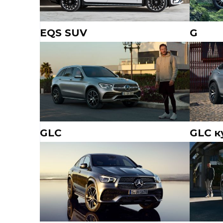
EQS SUV
G
GLC
GLC к