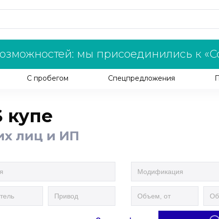
озможностей: мы присоединились к «С
С пробегом
Спецпредложения
 купе
их лиц и ИП