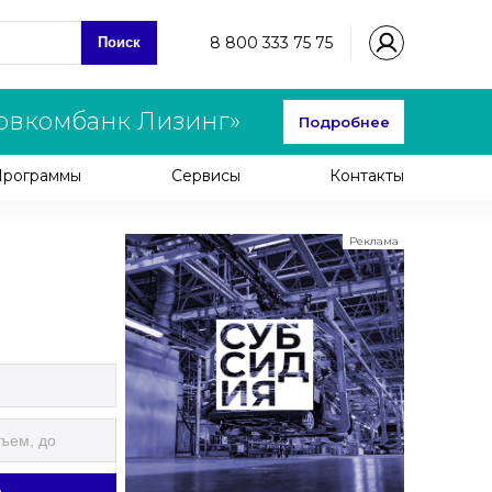
8 800 333 75 75
Поиск
овкомбанк Лизинг»
Подробнее
Программы
Сервисы
Контакты
Реклама
ООО "ЛК Эволюция"
ИНН 9724016636
erid: nyi26TK8Sykg5SPCgA2w5MdVpLJdC9hh