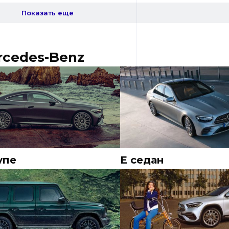
Показать еще
rcedes-Benz
упе
E седан