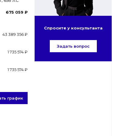
 658 л.с.
675 059 ₽
Спросите у консультанта
43 389 356 ₽
Задать вопрос
1 735 574 ₽
1 735 574 ₽
ать график