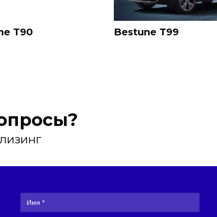
ne T90
Bestune T99
вопросы?
 лизинг