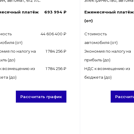
н, автомат, 612 л.с.
электричество, автомат,
месячный платёж
693 994 ₽
Ежемесячный платёж
(от)
мость
44 606 400 ₽
Стоимость
мобиля (от)
автомобиля (от)
омия по налогу на
1 784 256 ₽
Экономия по налогу на
ыль (до)
прибыль (до)
к возмещению из
1 784 256 ₽
НДС к возмещению из
ета (до)
бюджета (до)
Рассчитать график
Рассчит