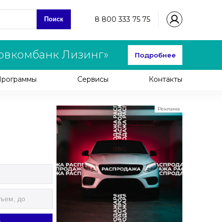
8 800 333 75 75
Поиск
овкомбанк Лизинг»
Подробнее
Программы
Сервисы
Контакты
Реклама
ООО "ЛК Эволюция"
ИНН 9724016636
erid: nyi26TK8Sykg5SPCgA2w5MdVpLJdCVLW