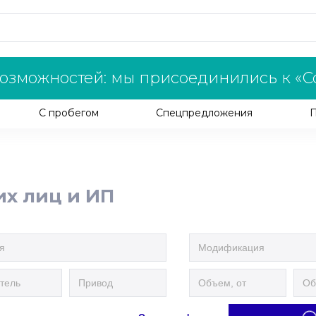
озможностей: мы присоединились к «С
С пробегом
Спецпредложения
их лиц и ИП