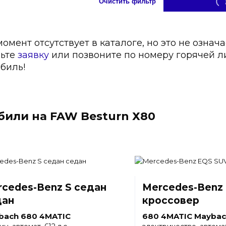
Очистить фильтр
мент отсутствует в каталоге, но это не означа
вьте
заявку
или позвоните по номеру горячей 
биль!
или на FAW Besturn Х80
cedes-Benz S седан
Mercedes-Benz
дан
кроссовер
bach 680 4MATIC
680 4MATIC Maybac