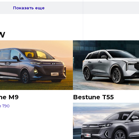
Показать еще
AW
ne M9
Bestune T55