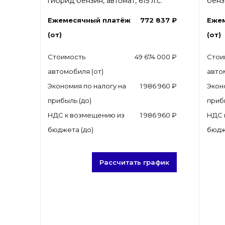
гибрид бензин, автомат, 615 л.с.
бензи
Ежемесячный платёж
772 837 ₽
Еже
(от)
(от)
Стоимость
49 674 000 ₽
Стои
автомобиля (от)
авто
Экономия по налогу на
1 986 960 ₽
Экон
прибыль (до)
приб
НДС к возмещению из
1 986 960 ₽
НДС 
бюджета (до)
бюдж
Рассчитать график