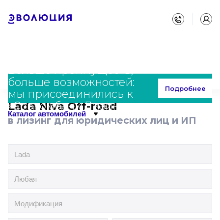
Больше преимуществ,
больше возможностей:
Главная
Каталог
Lada
Niva Off-road
Подробнее
мы присоединились к
«Совкомбанк Лизинг»
Lada Niva Off-road
Каталог автомобилей
в лизинг для юридических лиц и ИП