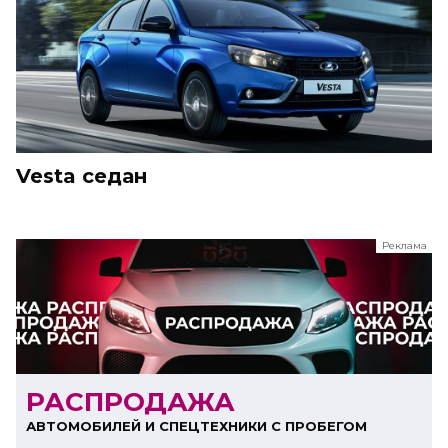
Vesta седан
Реклама
ООО "ЛК Эволюция"
ИНН 9724016636
erid: nyi26TK8Sykg5SPCgA2w5MdVpLJdCVLW
РАСПРОДАЖА
АВТОМОБИЛЕЙ И СПЕЦТЕХНИКИ С ПРОБЕГОМ