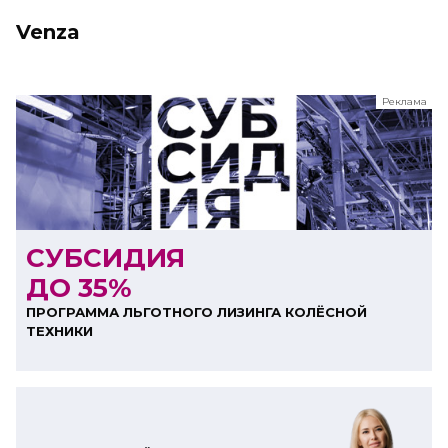
Venza
Реклама
ООО "ЛК Эволюция"
ИНН 9724016636
erid: nyi26TK8Sykg5SPCgA2w5MdVpLJdC9hh
СУБСИДИЯ
ДО 35%
ПРОГРАММА ЛЬГОТНОГО ЛИЗИНГА КОЛЁСНОЙ
ТЕХНИКИ