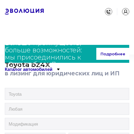
Больше преимуществ,
больше возможностей:
Главная
Каталог
Toyota
bZ4X
Подробнее
мы присоединились к
«Совкомбанк Лизинг»
Toyota bZ4X
Каталог автомобилей
в лизинг для юридических лиц и ИП