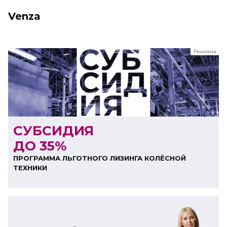
Venza
Реклама
ООО "ЛК Эволюция"
ИНН 9724016636
erid: nyi26TK8Sykg5SPCgA2w5MdVpLJdC9hh
СУБСИДИЯ
ДО 35%
ПРОГРАММА ЛЬГОТНОГО ЛИЗИНГА КОЛЁСНОЙ
ТЕХНИКИ