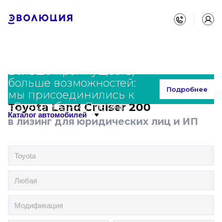
Больше преимуществ,
больше возможностей:
Главная
Каталог
Toyota
Land Cruiser 200
Подробнее
мы присоединились к
«Совкомбанк Лизинг»
Toyota Land Cruiser 200
Каталог автомобилей
в лизинг для юридических лиц и ИП