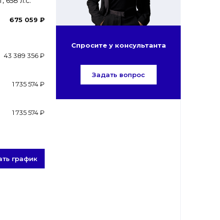
 658 л.с.
675 059 ₽
Спросите у консультанта
43 389 356 ₽
Задать вопрос
1 735 574 ₽
1 735 574 ₽
ать график