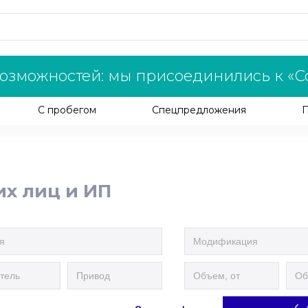
озможностей: мы присоединились к «С
С пробегом
Спецпредложения
их лиц и ИП