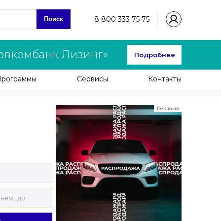
8 800 333 75 75
Поиск
овкомбанк Лизинг»
Подробнее
Программы
Сервисы
Контакты
Реклама
ООО "ЛК Эволюция"
ИНН 9724016636
erid: nyi26TK8Sykg5SPCgA2w5MdVpLJdCVLW