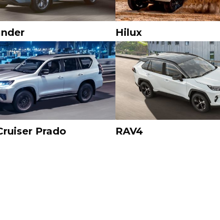
ander
Hilux
Cruiser Prado
RAV4