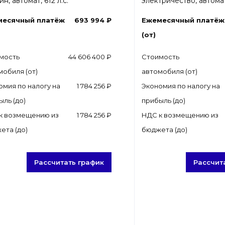
н, автомат, 612 л.с.
электричество, автомат,
месячный платёж
693 994 ₽
Ежемесячный платёж
(от)
мость
44 606 400 ₽
Стоимость
мобиля (от)
автомобиля (от)
омия по налогу на
1 784 256 ₽
Экономия по налогу на
ыль (до)
прибыль (до)
к возмещению из
1 784 256 ₽
НДС к возмещению из
ета (до)
бюджета (до)
Рассчитать график
Рассчит