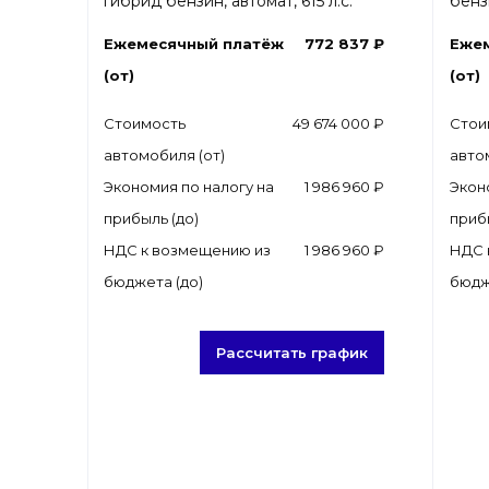
гибрид бензин, автомат, 615 л.с.
бензи
Ежемесячный платёж
772 837 ₽
Еже
(от)
(от)
Стоимость
49 674 000 ₽
Стои
автомобиля (от)
авто
Экономия по налогу на
1 986 960 ₽
Экон
прибыль (до)
приб
НДС к возмещению из
1 986 960 ₽
НДС 
бюджета (до)
бюдж
Рассчитать график